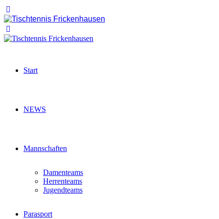
Start
NEWS
Mannschaften
Damenteams
Herrenteams
Jugendteams
Parasport