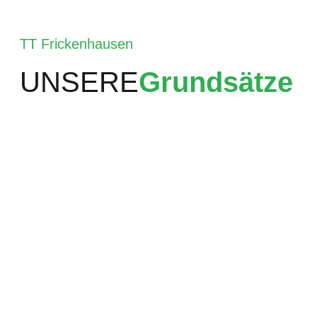
TT Frickenhausen
UNSERE
Grundsätze
Starke Jugend
Jedes Jahr feiern unsere Jugendliche Titel auf
Bezirks- und Verbandsebene
Unsere Erfolge
2005 und 2006 Deutscher Meister, Deutscher
Pokalsieger und Europapokalsieger.