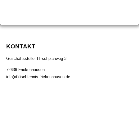
höher an den Start
KONTAKT
Geschäftsstelle: Hirschplanweg 3
72636 Frickenhausen
info(at)tischtennis-frickenhausen.de