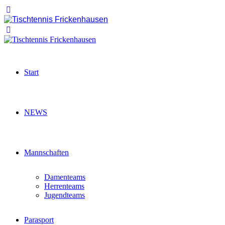
Start
NEWS
Mannschaften
Damenteams
Herrenteams
Jugendteams
Parasport