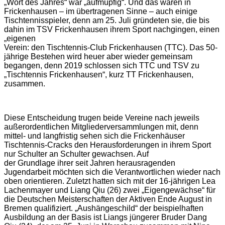
„Wort des Jahres“ war „aufmüpfig“. Und das waren in
Frickenhausen – im übertragenen Sinne – auch einige
Tischtennisspieler, denn am 25. Juli gründeten sie, die bis
dahin im TSV Frickenhausen ihrem Sport nachgingen, einen
„eigenen
Verein: den Tischtennis-Club Frickenhausen (TTC). Das 50-
jährige Bestehen wird heuer aber wieder gemeinsam
begangen, denn 2019 schlossen sich TTC und TSV zu
„Tischtennis Frickenhausen“, kurz TT Frickenhausen,
zusammen.
Diese Entscheidung trugen beide Vereine nach jeweils
außerordentlichen Mitgliederversammlungen mit, denn
mittel- und langfristig sehen sich die Frickenhäuser
Tischtennis-Cracks den Herausforderungen in ihrem Sport
nur Schulter an Schulter gewachsen. Auf
der Grundlage ihrer seit Jahren herausragenden
Jugendarbeit möchten sich die Verantwortlichen wieder nach
oben orientieren. Zuletzt hatten sich mit der 16-jährigen Lea
Lachenmayer und Liang Qiu (26) zwei „Eigengewächse“ für
die Deutschen Meisterschaften der Aktiven Ende August in
Bremen qualifiziert. „Aushängeschild“ der beispielhaften
Ausbildung an der Basis ist Liangs jüngerer Bruder Dang