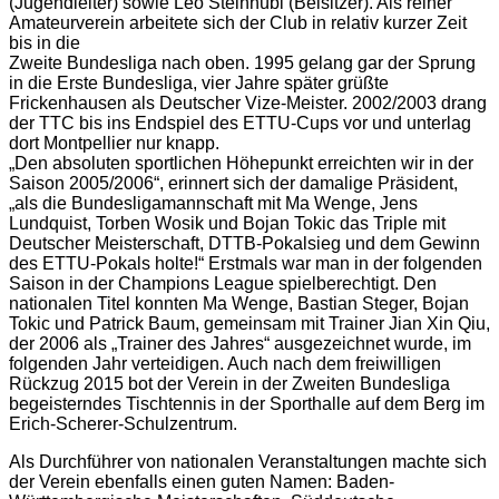
(Jugendleiter) sowie Leo Steinhübl (Beisitzer). Als reiner
Amateurverein arbeitete sich der Club in relativ kurzer Zeit
bis in die
Zweite Bundesliga nach oben. 1995 gelang gar der Sprung
in die Erste Bundesliga, vier Jahre später grüßte
Frickenhausen als Deutscher Vize-Meister. 2002/2003 drang
der TTC bis ins Endspiel des ETTU-Cups vor und unterlag
dort Montpellier nur knapp.
„Den absoluten sportlichen Höhepunkt erreichten wir in der
Saison 2005/2006“, erinnert sich der damalige Präsident,
„als die Bundesligamannschaft mit Ma Wenge, Jens
Lundquist, Torben Wosik und Bojan Tokic das Triple mit
Deutscher Meisterschaft, DTTB-Pokalsieg und dem Gewinn
des ETTU-Pokals holte!“ Erstmals war man in der folgenden
Saison in der Champions League spielberechtigt. Den
nationalen Titel konnten Ma Wenge, Bastian Steger, Bojan
Tokic und Patrick Baum, gemeinsam mit Trainer Jian Xin Qiu,
der 2006 als „Trainer des Jahres“ ausgezeichnet wurde, im
folgenden Jahr verteidigen. Auch nach dem freiwilligen
Rückzug 2015 bot der Verein in der Zweiten Bundesliga
begeisterndes Tischtennis in der Sporthalle auf dem Berg im
Erich-Scherer-Schulzentrum.
Als Durchführer von nationalen Veranstaltungen machte sich
der Verein ebenfalls einen guten Namen: Baden-