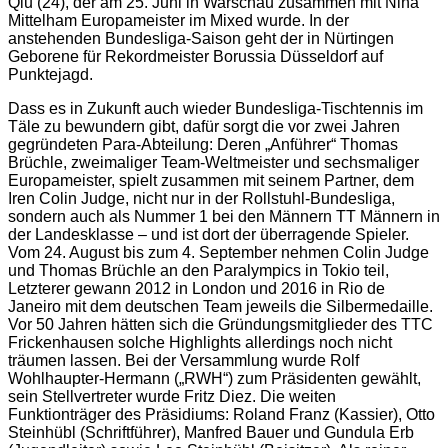
Qiu (24), der am 25. Juni in Warschau zusammen mit Nina
Mittelham Europameister im Mixed wurde. In der
anstehenden Bundesliga-Saison geht der in Nürtingen
Geborene für Rekordmeister Borussia Düsseldorf auf
Punktejagd.
Dass es in Zukunft auch wieder Bundesliga-Tischtennis im
Täle zu bewundern gibt, dafür sorgt die vor zwei Jahren
gegründeten Para-Abteilung: Deren „Anführer“ Thomas
Brüchle, zweimaliger Team-Weltmeister und sechsmaliger
Europameister, spielt zusammen mit seinem Partner, dem
Iren Colin Judge, nicht nur in der Rollstuhl-Bundesliga,
sondern auch als Nummer 1 bei den Männern TT Männern in
der Landesklasse – und ist dort der überragende Spieler.
Vom 24. August bis zum 4. September nehmen Colin Judge
und Thomas Brüchle an den Paralympics in Tokio teil,
Letzterer gewann 2012 in London und 2016 in Rio de
Janeiro mit dem deutschen Team jeweils die Silbermedaille.
Vor 50 Jahren hätten sich die Gründungsmitglieder des TTC
Frickenhausen solche Highlights allerdings noch nicht
träumen lassen. Bei der Versammlung wurde Rolf
Wohlhaupter-Hermann („RWH“) zum Präsidenten gewählt,
sein Stellvertreter wurde Fritz Diez. Die weiten
Funktionträger des Präsidiums: Roland Franz (Kassier), Otto
Steinhübl (Schriftführer), Manfred Bauer und Gundula Erb