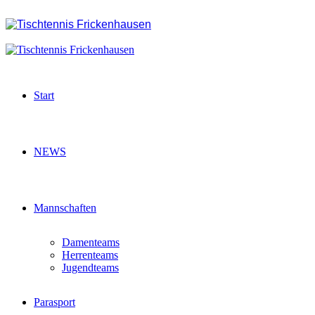
Start
NEWS
Mannschaften
Damenteams
Herrenteams
Jugendteams
Parasport