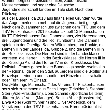
Württembergische Meisterschaften, Süddeutsche
Meisterschaften und sogar eine Deutsche
Jugendmeisterschaft fanden im Täle statt. Nach dem
Rückzug
aus der Bundesliga 2018 aus finanziellen Gründen wurde
das Augenmerk noch mehr auf die Jugendarbeit gelegt.
Nach dem Zusammenschluss zwischen dem TTC und dem
TSV Frickenhausen 2019 spielen aktuell 13 Mannschaften
für TT Frickenhausen: Drei Damenteams, vier Herrenteams,
drei Jugendteams und drei Rollstuhlteams. Die Damen I
spielen in der Oberliga Baden-Württemberg um Punkte, die
Damen II in der Landesliga, Gruppe 2, und die Damen III in
der Bezirksklasse. Die Herren I sind in der Landesklasse
vertreten, die Herren II in der Bezirksklasse, die Herren III in
der Kreisliga A und die Herren IV in der Kreisklasse. Die
Rollstuhl-Teams gehen in der Bundesliga sowie zweimal in
der Regionalliga an den Start, außerdem sind die „Rollis“ als
Einzelsportlerinnen und -sportler bei Einzelmeisterschaften
oder Turnieren im Einsatz.
Die „Führungs-Mannschaft“ des Vereins TT Frickenhausen
setzt sich zusammen aus Erich Unger (Präsident), Stephani
Sterr (Vize-Präsidentin), Doris Schmid (Sportliche Leiterin),
Jürgen „Max“ Veith (Manager), Bettina Abler (Kassiererin),
Enya Abler (Schriftführerin) und Oliver Andersch, dem
Vorsitzenden des TSV Frickenhausen. Ehrenpräsident ist