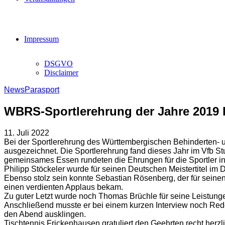
Impressum
DSGVO
Disclaimer
News
Parasport
WBRS-Sportlerehrung der Jahre 2019 b
11. Juli 2022
Bei der Sportlerehrung des Württembergischen Behinderten- un
ausgezeichnet. Die Sportlerehrung fand dieses Jahr im Vfb St
gemeinsames Essen rundeten die Ehrungen für die Sportler in
Philipp Stöckeler wurde für seinen Deutschen Meistertitel i
Ebenso stolz sein konnte Sebastian Rösenberg, der für seine
einen verdienten Applaus bekam.
Zu guter Letzt wurde noch Thomas Brüchle für seine Leistunge
Anschließend musste er bei einem kurzen Interview noch Rede 
den Abend ausklingen.
Tischtennis Frickenhausen gratuliert den Geehrten recht herzli