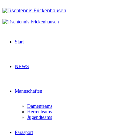
Start
NEWS
Mannschaften
Damenteams
Herrenteams
Jugendteams
Parasport