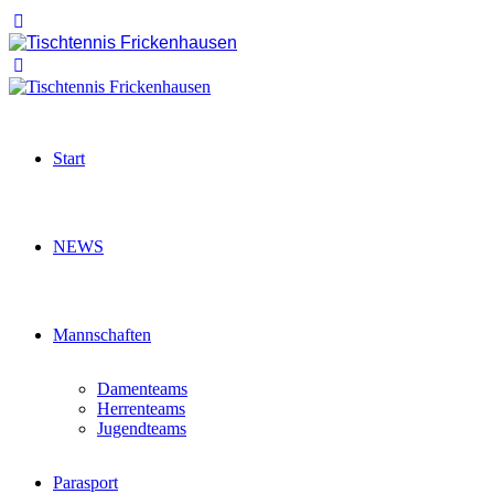
Start
NEWS
Mannschaften
Damenteams
Herrenteams
Jugendteams
Parasport