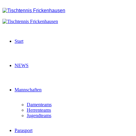
Start
NEWS
Mannschaften
Damenteams
Herrenteams
Jugendteams
Parasport