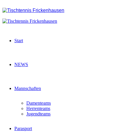
Start
NEWS
Mannschaften
Damenteams
Herrenteams
Jugendteams
Parasport