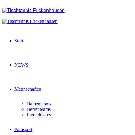
Start
NEWS
Mannschaften
Damenteams
Herrenteams
Jugendteams
Parasport