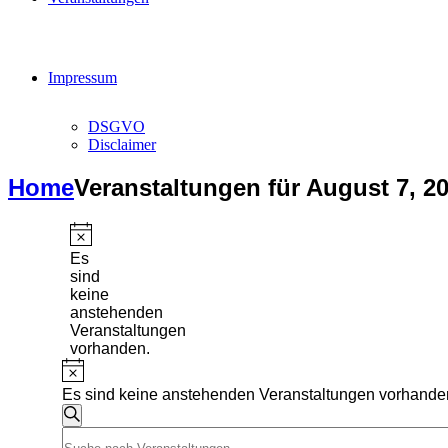
Impressum
DSGVO
Disclaimer
Home
Veranstaltungen für August 7, 2
Veranstaltungen
Hinweis
für
Es
sind
August
keine
anstehenden
7,
Veranstaltungen
2026
vorhanden.
Hinweis
Es sind keine anstehenden Veranstaltungen vorhande
Veranstaltungen
Suche
Bitte
Suche